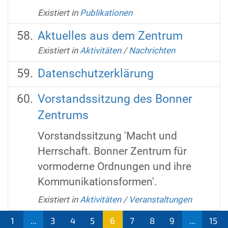
Existiert in
Publikationen
Aktuelles aus dem Zentrum
Existiert in
Aktivitäten
/
Nachrichten
Datenschutzerklärung
Vorstandssitzung des Bonner
Zentrums
Vorstandssitzung 'Macht und
Herrschaft. Bonner Zentrum für
vormoderne Ordnungen und ihre
Kommunikationsformen'.
Existiert in
Aktivitäten
/
Veranstaltungen
1
...
3
4
5
6
7
8
9
...
15