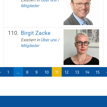
Existiert in
Über uns
/
Mitglieder
Birgit Zacke
Existiert in
Über uns
/
Mitglieder
1
...
8
9
10
11
12
13
14
15
(aktu
ell)