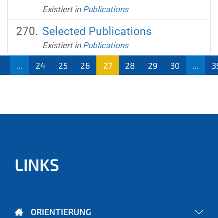
Existiert in
Publications
Selected Publications
Existiert in
Publications
1
...
24
25
26
27
28
29
30
...
3
(aktu
ell)
LINKS
ORIENTIERUNG